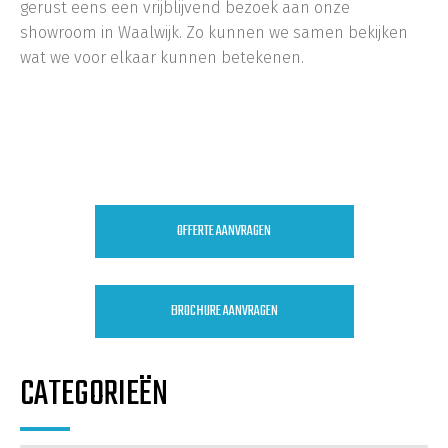
gerust eens een vrijblijvend bezoek aan onze
showroom in Waalwijk. Zo kunnen we samen bekijken
wat we voor elkaar kunnen betekenen.
Waalwijk, Den Bosch, Tilburg, Drunen, Nieuwkuijk,
Kaatsheuvel, Sprang-Capelle, Oosterhout, Noord-
Brabant
OFFERTE AANVRAGEN
BROCHURE AANVRAGEN
CATEGORIEËN