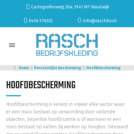
Cartografenweg 20a, 5141 MT Waalwijk
0416-376222
info@raschbv.nl
Home
Persoonlijke bescherming
Hoofdbescherming
HOOFDBESCHERMING
Hoofdbescherming is vereist in vrijwel elke sector waar
er een risico bestaat op verwonding door vallende
objecten, beperkte hoofdruimte is of wanneer er een
risico bestaat op vallen bij werken op hoogtes. Uiteraard