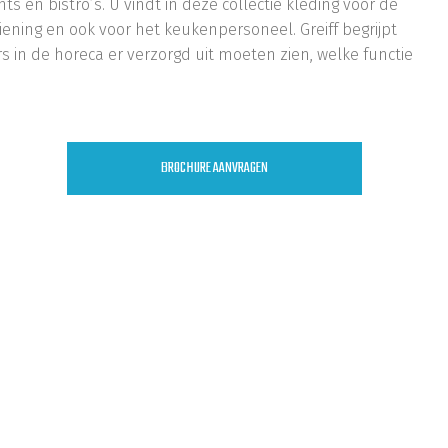
ts en bistro’s. U vindt in deze collectie kleding voor de
iening en ook voor het keukenpersoneel. Greiff begrijpt
 in de horeca er verzorgd uit moeten zien, welke functie
BROCHURE AANVRAGEN