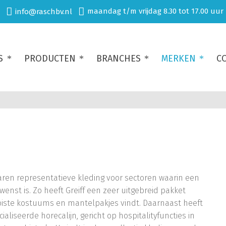
maandag t/m vrijdag 8.30 tot 17.00 uur
info@raschbv.nl
S
PRODUCTEN
BRANCHES
MERKEN
C
jaren representatieve kleding voor sectoren waarin een
ewenst is. Zo heeft Greiff een zeer uitgebreid pakket
iste kostuums en mantelpakjes vindt. Daarnaast heeft
ialiseerde horecalijn, gericht op hospitalityfuncties in