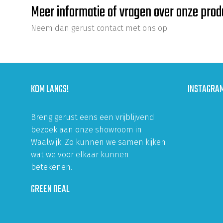
Meer informatie of vragen over onze pro
Neem dan gerust contact met ons op!
KOM LANGS!
INSTAGRA
Breng gerust eens een vrijblijvend
bezoek aan onze showroom in
Waalwijk. Zo kunnen we samen kijken
wat we voor elkaar kunnen
betekenen.
GREEN DEAL