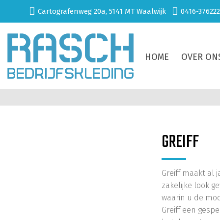
Cartografenweg 20a, 5141 MT Waalwijk
0416-376222
HOME
OVER ON
GREIFF
Greiff maakt al 
zakelijke look g
waarin u de moo
Greiff een gespec