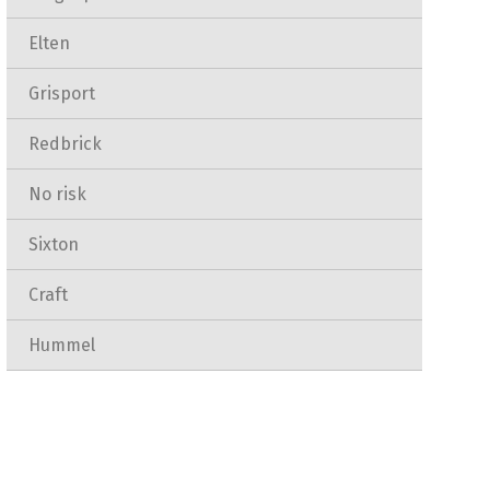
Elten
Grisport
Redbrick
No risk
Sixton
Craft
Hummel