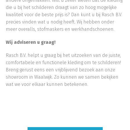
andere ongemakken. Wilt u zeker weten dat de kleding
die u bij het schilderen draagt van zo hoog mogelijke
kwaliteit voor de beste prijs is? Dan kunt u bij Rasch B.V.
precies vinden wat u nodig heeft. Wij hebben onder
meer overalls, stofmaskers en werkhandschoenen.
Wij adviseren u graag!
Rasch B.V. helpt u graag bij het uitzoeken van de juiste,
comfortabele en functionele kleding om te schilderen!
Breng gerust eens een vrijblijvend bezoek aan onze
showroom in Waalwijk. Zo kunnen we samen bekijken
wat we voor elkaar kunnen betekenen.
Waalwijk, Den Bosch, Tilburg, Drunen, Nieuwkuijk,
Kaatsheuvel, Sprang-Capelle, Oosterhout, Noord-
Brabant