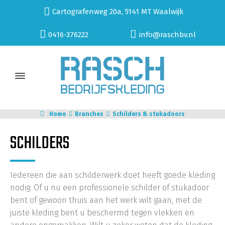
Cartografenweg 20a, 5141 MT Waalwijk
0416-376222
info@raschbv.nl
Home
Branches
Schilders & stukadoors
SCHILDERS
Iedereen die aan schilderwerk doet heeft goede kleding
nodig. Of u nu een professionele schilder of stukadoor
bent of gewoon thuis aan het werk wilt gaan, met de
juiste kleding bent u beschermd tegen vlekken en