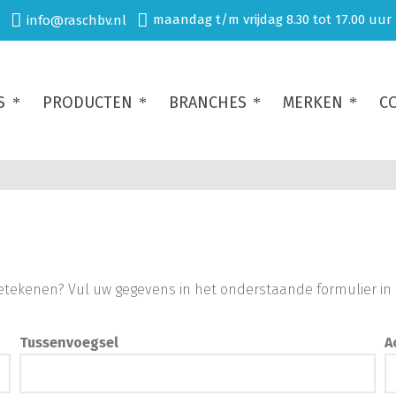
maandag t/m vrijdag 8.30 tot 17.00 uur
info@raschbv.nl
S
PRODUCTEN
BRANCHES
MERKEN
C
betekenen? Vul uw gegevens in het onderstaande formulier in 
Tussenvoegsel
A