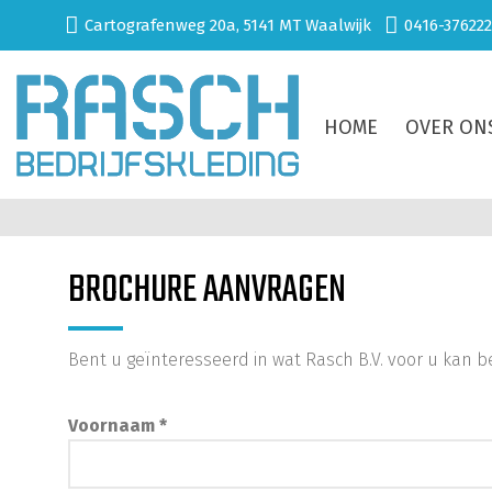
Cartografenweg 20a, 5141 MT Waalwijk
0416-376222
HOME
OVER ON
BROCHURE AANVRAGEN
Bent u geïnteresseerd in wat Rasch B.V. voor u kan 
Voornaam *