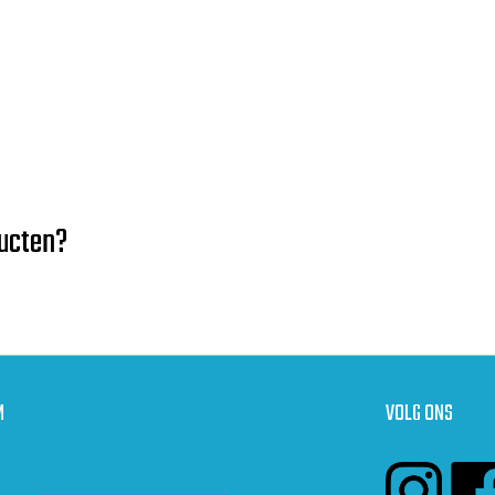
ducten?
M
VOLG ONS