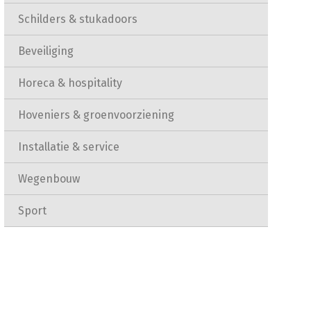
Schilders & stukadoors
Beveiliging
Horeca & hospitality
Hoveniers & groenvoorziening
Installatie & service
Wegenbouw
Sport