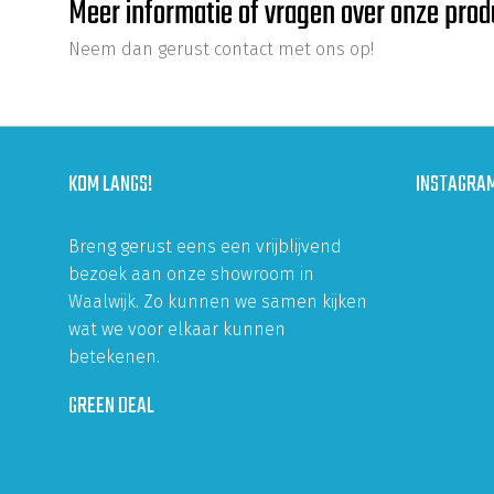
Meer informatie of vragen over onze pro
Neem dan gerust contact met ons op!
KOM LANGS!
INSTAGRA
Breng gerust eens een vrijblijvend
bezoek aan onze showroom in
Waalwijk. Zo kunnen we samen kijken
wat we voor elkaar kunnen
betekenen.
GREEN DEAL