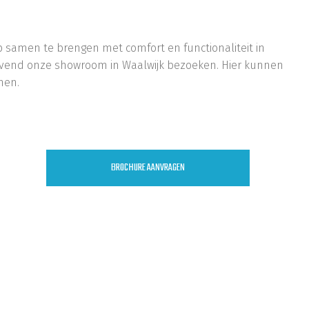
p samen te brengen met comfort en functionaliteit in
blijvend onze showroom in Waalwijk bezoeken. Hier kunnen
nen.
aatsheuvel, Sprang-Capelle, Oosterhout, Noord-Brabant
BROCHURE AANVRAGEN