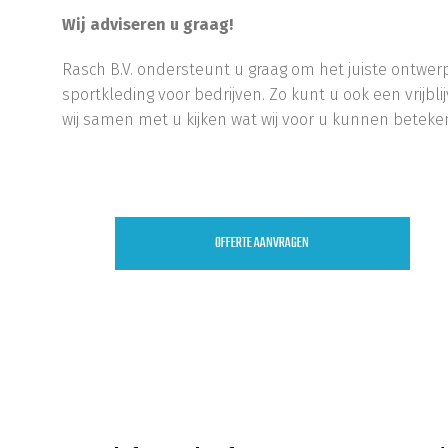
Wij adviseren u graag!
Rasch B.V. ondersteunt u graag om het juiste ontwer
sportkleding voor bedrijven. Zo kunt u ook een vrij
wij samen met u kijken wat wij voor u kunnen beteke
Waalwijk, Den Bosch, Tilburg, Drunen, Nieuwkuijk, K
OFFERTE AANVRAGEN