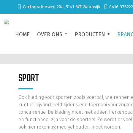
Cartografenweg 20a, 5141 MT Waalwijk
0416-376222
HOME
OVER ONS
PRODUCTEN
BRAN
SPORT
Ook kleding voor sporten zoals voetbal, wielrennen e
kunt er bijvoorbeeld tijdens een toernooi voor zorgen
concurrentie. De kleding moet niet alleen herkenbaa
en functioneel zijn voor de sporters. Zo wordt er ve
ook hier rekening mee gehouden moet worden.