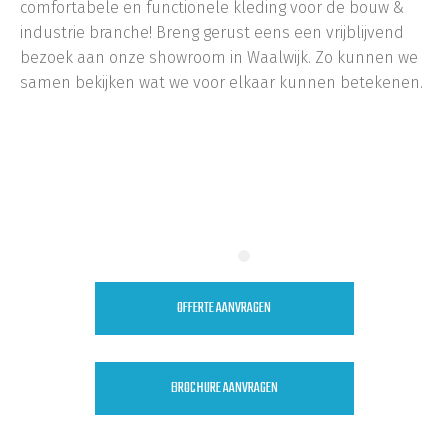
comfortabele en functionele kleding voor de bouw &
industrie branche! Breng gerust eens een vrijblijvend
bezoek aan onze showroom in Waalwijk. Zo kunnen we
samen bekijken wat we voor elkaar kunnen betekenen.
Waalwijk, Den Bosch, Tilburg, Drunen, Nieuwkuijk,
Kaatsheuvel, Sprang-Capelle, Oosterhout, Noord-
Brabant
OFFERTE AANVRAGEN
BROCHURE AANVRAGEN