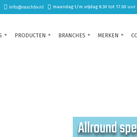
maandag t/m vrijdag 8.30 tot 17.00 uur
info@raschbv.nl
S
PRODUCTEN
BRANCHES
MERKEN
C
Allround spe