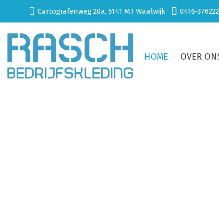
Cartografenweg 20a, 5141 MT Waalwijk
0416-376222
HOME
OVER ON