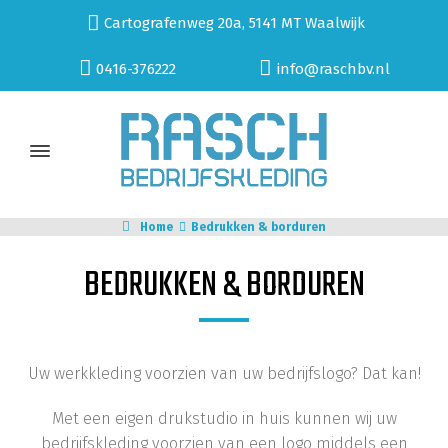
Cartografenweg 20a, 5141 MT Waalwijk
0416-376222
info@raschbv.nl
Home
Bedrukken & borduren
BEDRUKKEN & BORDUREN
Uw werkkleding voorzien van uw bedrijfslogo? Dat kan!
Met een eigen drukstudio in huis kunnen wij uw
bedrijfskleding voorzien van een logo middels een